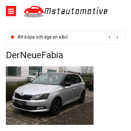
Skip
to
content
Mstautomo
Att köpa och äga en elbil
DerNeueFabia